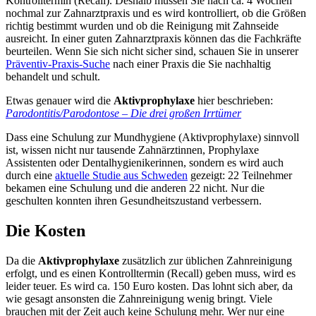
Kontrolltermin (Recall). Deshalb müssen Sie nach ca. 4 Wochen
nochmal zur Zahnarztpraxis und es wird kontrolliert, ob die Größen
richtig bestimmt wurden und ob die Reinigung mit Zahnseide
ausreicht. In einer guten Zahnarztpraxis können das die Fachkräfte
beurteilen. Wenn Sie sich nicht sicher sind, schauen Sie in unserer
Präventiv-Praxis-Suche
nach einer Praxis die Sie nachhaltig
behandelt und schult.
Etwas genauer wird die
Aktivprophylaxe
hier beschrieben:
Parodontitis/Parodontose – Die drei großen Irrtümer
Dass eine Schulung zur Mundhygiene (Aktivprophylaxe) sinnvoll
ist, wissen nicht nur tausende Zahnärztinnen, Prophylaxe
Assistenten oder Dentalhygienikerinnen, sondern es wird auch
durch eine
aktuelle Studie aus Schweden
gezeigt: 22 Teilnehmer
bekamen eine Schulung und die anderen 22 nicht. Nur die
geschulten konnten ihren Gesundheitszustand verbessern.
Die Kosten
Da die
Aktivprophylaxe
zusätzlich zur üblichen Zahnreinigung
erfolgt, und es einen Kontrolltermin (Recall) geben muss, wird es
leider teuer. Es wird ca. 150 Euro kosten. Das lohnt sich aber, da
wie gesagt ansonsten die Zahnreinigung wenig bringt. Viele
brauchen mit der Zeit auch keine Schulung mehr. Wer nur eine