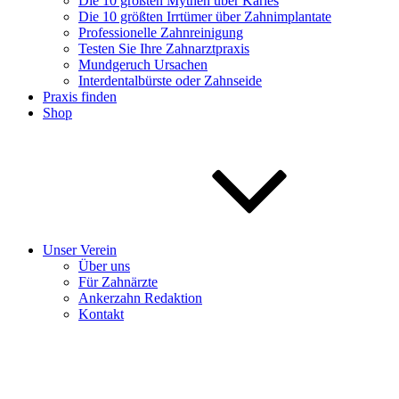
Die 10 größten Mythen über Karies
Die 10 größten Irrtümer über Zahnimplantate
Professionelle Zahnreinigung
Testen Sie Ihre Zahnarztpraxis
Mundgeruch Ursachen
Interdentalbürste oder Zahnseide
Praxis finden
Shop
Unser Verein
Über uns
Für Zahnärzte
Ankerzahn Redaktion
Kontakt