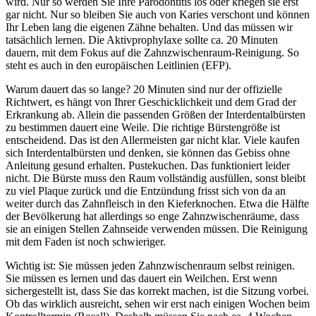
wird. Nur so werden Sie Ihre Parodontitis los oder kriegen sie erst
gar nicht. Nur so bleiben Sie auch von Karies verschont und können
Ihr Leben lang die eigenen Zähne behalten. Und das müssen wir
tatsächlich lernen. Die Aktivprophylaxe sollte ca. 20 Minuten
dauern, mit dem Fokus auf die Zahnzwischenraum-Reinigung. So
steht es auch in den europäischen Leitlinien (EFP).
Warum dauert das so lange? 20 Minuten sind nur der offizielle
Richtwert, es hängt von Ihrer Geschicklichkeit und dem Grad der
Erkrankung ab. Allein die passenden Größen der Interdentalbürsten
zu bestimmen dauert eine Weile. Die richtige Bürstengröße ist
entscheidend. Das ist den Allermeisten gar nicht klar. Viele kaufen
sich Interdentalbürsten und denken, sie können das Gebiss ohne
Anleitung gesund erhalten. Pustekuchen. Das funktioniert leider
nicht. Die Bürste muss den Raum vollständig ausfüllen, sonst bleibt
zu viel Plaque zurück und die Entzündung frisst sich von da an
weiter durch das Zahnfleisch in den Kieferknochen. Etwa die Hälfte
der Bevölkerung hat allerdings so enge Zahnzwischenräume, dass
sie an einigen Stellen Zahnseide verwenden müssen. Die Reinigung
mit dem Faden ist noch schwieriger.
Wichtig ist: Sie müssen jeden Zahnzwischenraum selbst reinigen.
Sie müssen es lernen und das dauert ein Weilchen. Erst wenn
sichergestellt ist, dass Sie das korrekt machen, ist die Sitzung vorbei.
Ob das wirklich ausreicht, sehen wir erst nach einigen Wochen beim