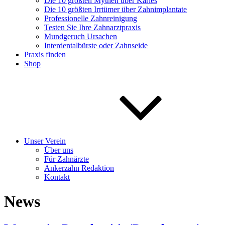
Die 10 größten Mythen über Karies
Die 10 größten Irrtümer über Zahnimplantate
Professionelle Zahnreinigung
Testen Sie Ihre Zahnarztpraxis
Mundgeruch Ursachen
Interdentalbürste oder Zahnseide
Praxis finden
Shop
Unser Verein
Über uns
Für Zahnärzte
Ankerzahn Redaktion
Kontakt
News