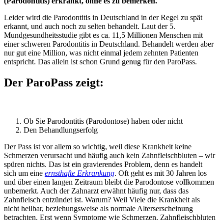
(Parodontitis) erkrankt, ohne es zu bemerken.
Leider wird die Parodontitis in Deutschland in der Regel zu spät
erkannt, und auch noch zu selten behandelt. Laut der 5.
Mundgesundheitsstudie gibt es ca. 11,5 Millionen Menschen mit
einer schweren Parodontitis in Deutschland. Behandelt werden aber
nur gut eine Million, was nicht einmal jedem zehnten Patienten
entspricht. Das allein ist schon Grund genug für den ParoPass.
Der ParoPass zeigt:
Ob Sie Parodontitis (Parodontose) haben oder nicht
Den Behandlungserfolg
Der Pass ist vor allem so wichtig, weil diese Krankheit keine
Schmerzen verursacht und häufig auch kein Zahnfleischbluten – wir
spüren nichts. Das ist ein gravierendes Problem, denn es handelt
sich um eine
ernsthafte Erkrankung
. Oft geht es mit 30 Jahren los
und über einen langen Zeitraum bleibt die Parodontose vollkommen
unbemerkt. Auch der Zahnarzt erwähnt häufig nur, dass das
Zahnfleisch entzündet ist. Warum? Weil Viele die Krankheit als
nicht heilbar, beziehungsweise als normale Alterserscheinung
betrachten. Erst wenn Symptome wie Schmerzen, Zahnfleischbluten