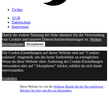
Twitter
AGB
Datenschutz
Impressum
Durch die weitere Nutzung der Seite stimmen Sie der Verwendung
von Cookies und unseren Datenschutzbestimmungen zu.
Weitere
Informationen
Akzeptieren
Die Cookie-Einstellungen auf dieser Website sind auf "Cookies
zulassen" eingestellt, um das beste Surferlebnis zu ermöglichen.
Wenn du diese Website ohne Änderung der Cookie-Einstellungen
verwendest oder auf "Akzeptieren" klickst, erklärst du sich damit
einverstanden.
Schließen
Diese Website ist von der
Stiftung Health On the Net zertifiziert
:
Klicken Sie hier, um dies zu überprüfen