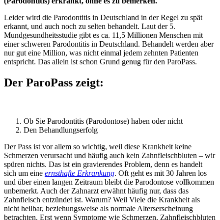
(Parodontitis) erkrankt, ohne es zu bemerken.
Leider wird die Parodontitis in Deutschland in der Regel zu spät
erkannt, und auch noch zu selten behandelt. Laut der 5.
Mundgesundheitsstudie gibt es ca. 11,5 Millionen Menschen mit
einer schweren Parodontitis in Deutschland. Behandelt werden aber
nur gut eine Million, was nicht einmal jedem zehnten Patienten
entspricht. Das allein ist schon Grund genug für den ParoPass.
Der ParoPass zeigt:
Ob Sie Parodontitis (Parodontose) haben oder nicht
Den Behandlungserfolg
Der Pass ist vor allem so wichtig, weil diese Krankheit keine
Schmerzen verursacht und häufig auch kein Zahnfleischbluten – wir
spüren nichts. Das ist ein gravierendes Problem, denn es handelt
sich um eine
ernsthafte Erkrankung
. Oft geht es mit 30 Jahren los
und über einen langen Zeitraum bleibt die Parodontose vollkommen
unbemerkt. Auch der Zahnarzt erwähnt häufig nur, dass das
Zahnfleisch entzündet ist. Warum? Weil Viele die Krankheit als
nicht heilbar, beziehungsweise als normale Alterserscheinung
betrachten. Erst wenn Symptome wie Schmerzen, Zahnfleischbluten